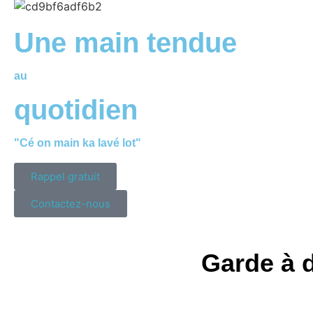
Une main tendue
au
quotidien
"Cé on main ka lavé lot"
Rappel gratuit
Contactez-nous
Garde à d