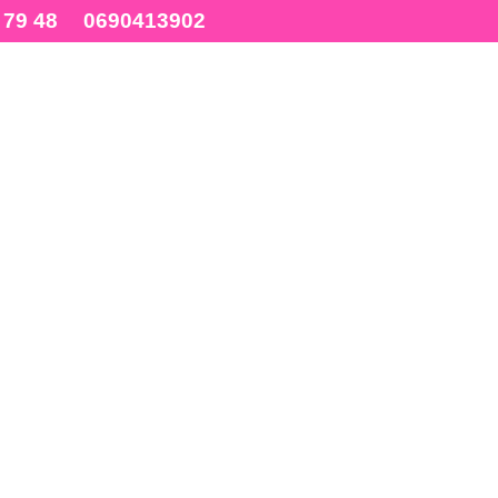
 79 48
0690413902